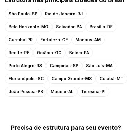
Estrutura
nas principais cidades do Brasil
São Paulo
-
SP
Rio de Janeiro
-
RJ
Belo Horizonte
-
MG
Salvador
-
BA
Brasília
-
DF
Curitiba
-
PR
Fortaleza
-
CE
Manaus
-
AM
Recife
-
PE
Goiânia
-
GO
Belém
-
PA
Porto Alegre
-
RS
Campinas
-
SP
São Luís
-
MA
Florianópolis
-
SC
Campo Grande
-
MS
Cuiabá
-
MT
João Pessoa
-
PB
Maceió
-
AL
Teresina
-
PI
Precisa de
estrutura
para seu evento?