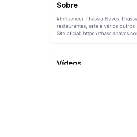
Sobre
#Influencer Thássia Naves Thássia
restaurantes, arte e vários outr
Site oficial: https://thassianave
Vídeos
Assistir vídeo
1
Avaliações