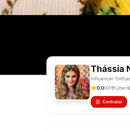
Thássia 
Influencer (Influ
0.0
(
0
)
Uberlâ
Contratar