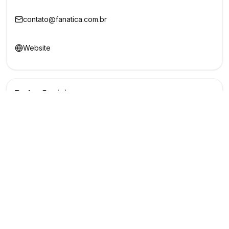
contato@fanatica.com.br
Website
Redes Sociais
Buscar
Show
O maior marketplace de eventos do Brasil
Conectando produtores e fornecedores