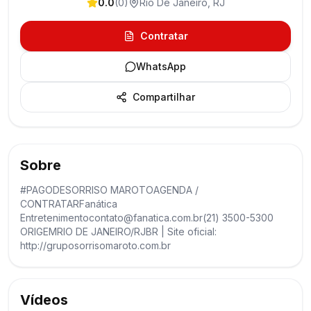
0.0
(
0
)
Rio De Janeiro
,
RJ
Contratar
WhatsApp
Compartilhar
Sobre
#PAGODESORRISO MAROTOAGENDA /
CONTRATARFanática
Entretenimentocontato@fanatica.com.br(21) 3500-5300
ORIGEMRIO DE JANEIRO/RJBR | Site oficial:
http://gruposorrisomaroto.com.br
Vídeos