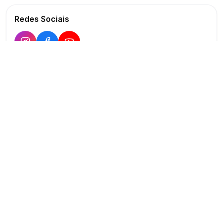
Redes Sociais
Buscar
Show
O maior marketplace de eventos do Brasil
Conectando produtores e fornecedores
PARA PRODUTORES
PARA FORNECEDORES
Publicar Evento
Criar Anúncio
Buscar Fornecedores
Planos Verificado