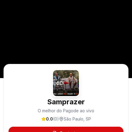
Samprazer
O melhor do Pagode ao vivo
0.0
(
0
)
São Paulo
,
SP