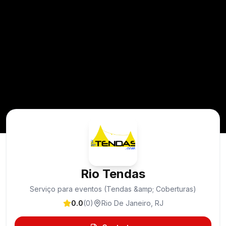
Rio Tendas
Serviço para eventos (Tendas &amp; Coberturas)
0.0
(
0
)
Rio De Janeiro
,
RJ