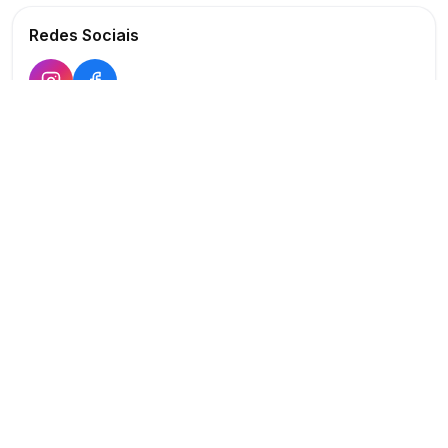
Redes Sociais
Buscar
Show
O maior marketplace de eventos do Brasil
Conectando produtores e fornecedores
PARA PRODUTORES
PARA FORNECEDORES
Publicar Evento
Criar Anúncio
Buscar Fornecedores
Planos Verificado