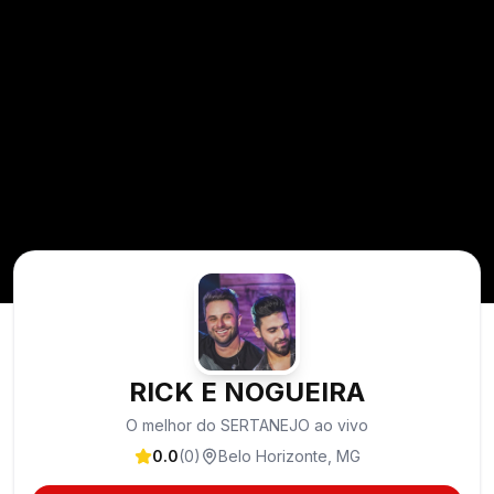
RICK E NOGUEIRA
O melhor do SERTANEJO ao vivo
0.0
(
0
)
Belo Horizonte
,
MG