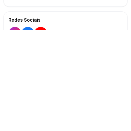
Redes Sociais
Buscar
Show
O maior marketplace de eventos do Brasil
Conectando produtores e fornecedores
PARA PRODUTORES
PARA FORNECEDORES
Publicar Evento
Criar Anúncio