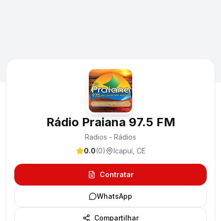
Rádio Praiana 97.5 FM
Radios - Rádios
0.0
(
0
)
Icapuí
,
CE
Contratar
WhatsApp
Compartilhar