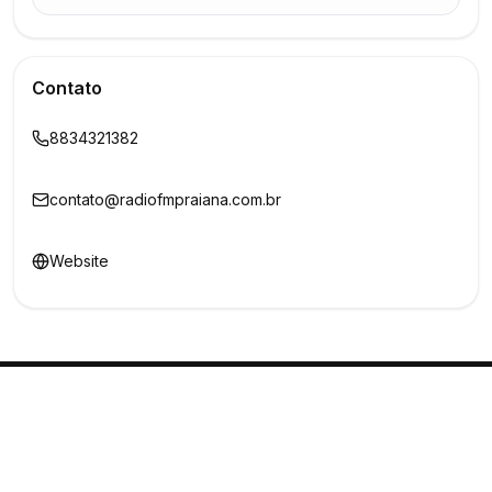
Contato
8834321382
contato@radiofmpraiana.com.br
Website
Buscar
Show
O maior marketplace de eventos do Brasil