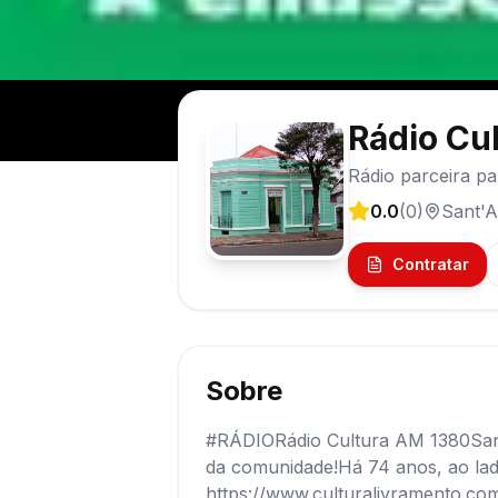
Rádio Cu
Rádio parceira pa
0.0
(
0
)
Sant'A
Contratar
Sobre
#RÁDIORádio Cultura AM 1380Sant
da comunidade!Há 74 anos, ao lado 
https://www.culturalivramento.co