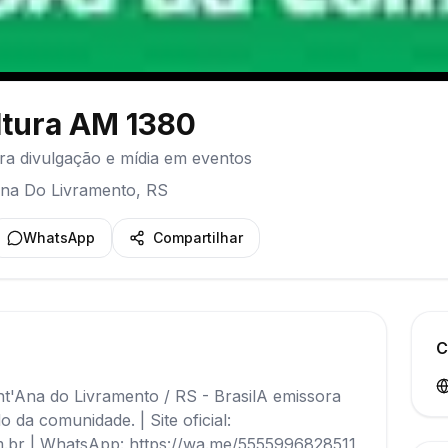
ltura AM 1380
ra divulgação e mídia em eventos
na Do Livramento
,
RS
WhatsApp
Compartilhar
C
'Ana do Livramento / RS - BrasilA emissora
da comunidade. | Site oficial:
m.br | WhatsApp: https://wa.me/5555996828511