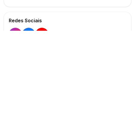
Redes Sociais
Buscar
Show
O maior marketplace de eventos do Brasil
Conectando produtores e fornecedores
PARA PRODUTORES
PARA FORNECEDORES
Publicar Evento
Criar Anúncio