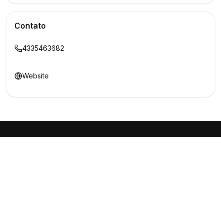
Contato
4335463682
Website
Buscar
Show
O maior marketplace de eventos do Brasil
Conectando produtores e fornecedores
PARA PRODUTORES
PARA FORNECEDORES