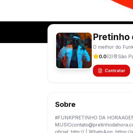
Pretinho
O melhor do Funk
0.0
(
0
)
São P
Contratar
Sobre
#FUNKPRETINHO DA HORAAGE
MUSICcontato@pretinhodahora.com
oficial: http:// | WhatsApp: http