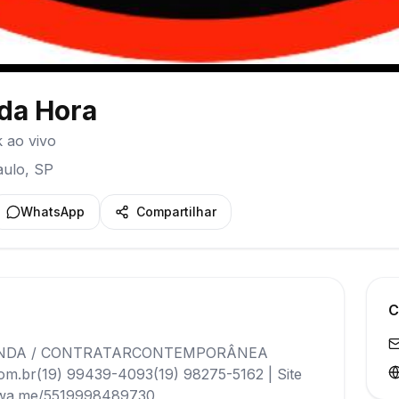
 da Hora
 ao vivo
aulo
,
SP
WhatsApp
Compartilhar
C
NDA / CONTRATARCONTEMPORÂNEA
.br(19) 99439-4093(19) 98275-5162 | Site
s://wa.me/5519998489730