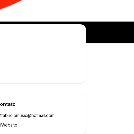
ontato
fabriciomusic@hotmail.com
Website