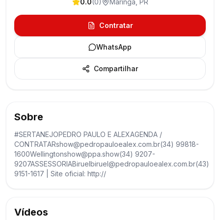
0.0
(
0
)
Maringá
,
PR
Contratar
WhatsApp
Compartilhar
Sobre
#SERTANEJOPEDRO PAULO E ALEXAGENDA /
CONTRATARshow@pedropauloealex.com.br(34) 99818-
1600Wellingtonshow@ppa.show(34) 9207-
9207ASSESSORIABiruelbiruel@pedropauloealex.com.br(43)
9151-1617 | Site oficial: http://
Vídeos