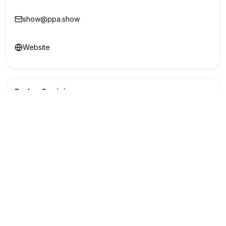
show@ppa.show
Website
Redes Sociais
Buscar
Show
O maior marketplace de eventos do Brasil
Conectando produtores e fornecedores