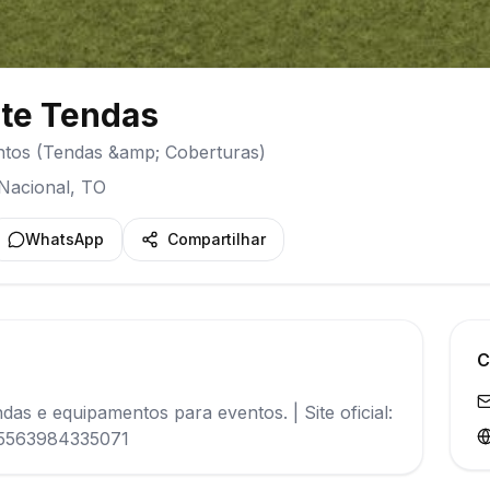
te Tendas
ntos (Tendas &amp; Coberturas)
Nacional
,
TO
WhatsApp
Compartilhar
C
s e equipamentos para eventos. | Site oficial:
e/5563984335071