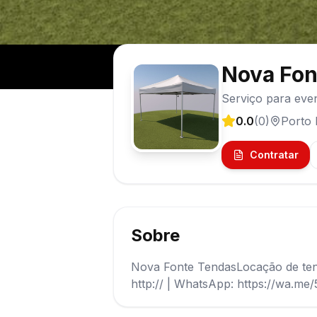
Nova Fon
Serviço para eve
0.0
(
0
)
Porto 
Contratar
Sobre
Nova Fonte TendasLocação de tenda
http:// | WhatsApp: https://wa.m