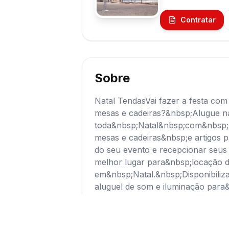
Contratar
Sobre
Natal TendasVai fazer a festa com
mesas e cadeiras?&nbsp;Alugue n
toda&nbsp;Natal&nbsp;com&nbsp;
mesas e cadeiras&nbsp;e artigos p
do seu evento e recepcionar seu
melhor lugar para&nbsp;locação d
em&nbsp;Natal.&nbsp;Disponibiliz
aluguel de som e iluminação para
de&nbsp;tendas, toldos e cobertur
para sua casa ou empresa de vár
com a&nbsp;Natal Tendas&nbsp;pa