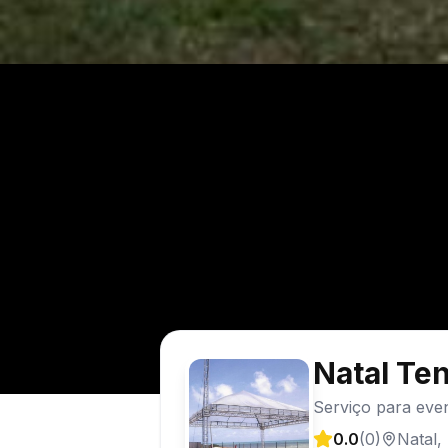
Natal Te
Serviço para eve
0.0
(
0
)
Natal
,