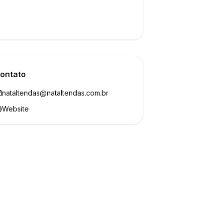
ontato
nataltendas@nataltendas.com.br
Website