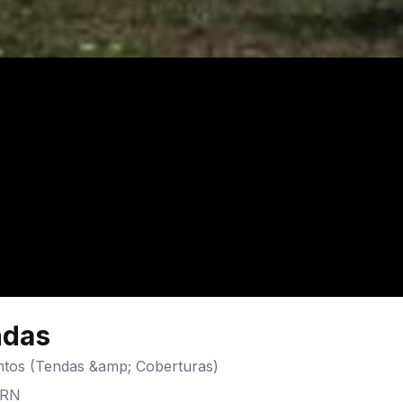
ndas
ntos (Tendas &amp; Coberturas)
RN