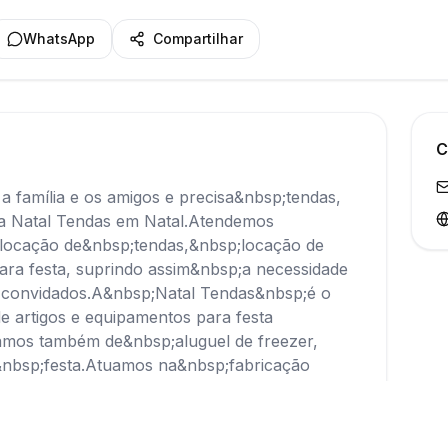
WhatsApp
Compartilhar
C
 a família e os amigos e precisa&nbsp;tendas,
a Natal Tendas em Natal.Atendemos
locação de&nbsp;tendas,&nbsp;locação de
ara festa, suprindo assim&nbsp;a necessidade
s convidados.A&nbsp;Natal Tendas&nbsp;é o
e artigos e equipamentos para festa
amos também de&nbsp;aluguel de freezer,
&nbsp;festa.Atuamos na&nbsp;fabricação
as&nbsp;feitos com material&nbsp;de qualidade
ios segmentos.Entre em contato hoje mesmo
ra solicitar um&nbsp;orçamento e