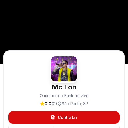
Mc Lon
O melhor do Funk ao vivo
0.0
(
0
)
São Paulo
,
SP
Contratar