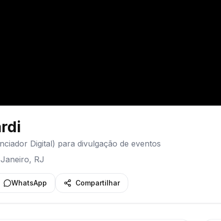
rdi
enciador Digital) para divulgação de eventos
 Janeiro
,
RJ
WhatsApp
Compartilhar