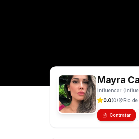
Mayra Ca
Influencer (Influ
0.0
(
0
)
Rio de
Contratar