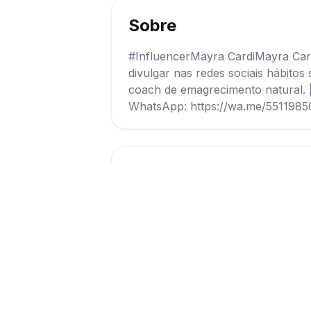
Sobre
#InfluencerMayra CardiMayra Cardi
divulgar nas redes sociais hábito
coach de emagrecimento natural. | 
WhatsApp: https://wa.me/551198
Vídeos
Assistir vídeo
1
Avaliações