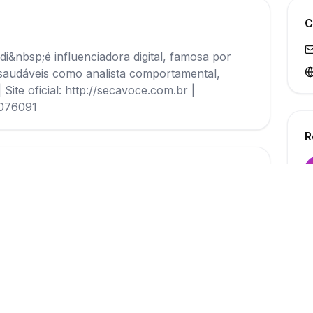
C
&nbsp;é influenciadora digital, famosa por
s saudáveis como analista comportamental,
Site oficial: http://secavoce.com.br |
5076091
R