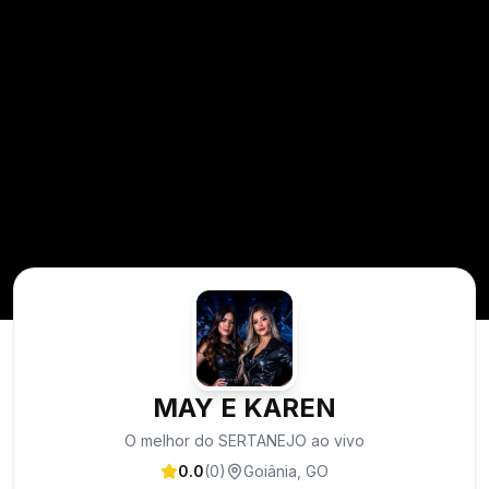
MAY E KAREN
O melhor do SERTANEJO ao vivo
0.0
(
0
)
Goiânia
,
GO