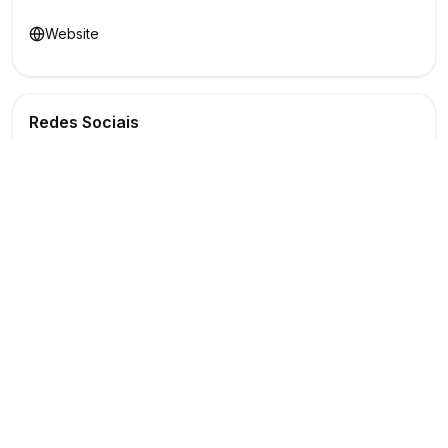
Website
Redes Sociais
Buscar
Show
O maior marketplace de eventos do Brasil
Conectando produtores e fornecedores
PARA PRODUTORES
PARA FORNECEDORES