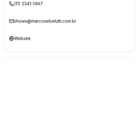
(11) 2341-1497
shows@marcosebelutti.com.br
Website
Redes Sociais
Buscar
Show