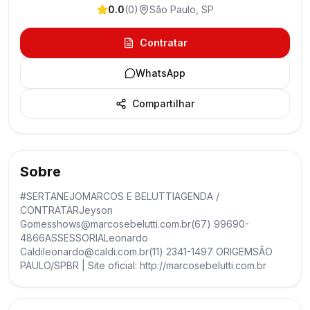
0.0
(
0
)
São Paulo
,
SP
Contratar
WhatsApp
Compartilhar
Sobre
#SERTANEJOMARCOS E BELUTTIAGENDA /
CONTRATARJeyson
Gomesshows@marcosebelutti.com.br(67) 99690-
4866ASSESSORIALeonardo
Caldileonardo@caldi.com.br(11) 2341-1497 ORIGEMSÃO
PAULO/SPBR | Site oficial: http://marcosebelutti.com.br