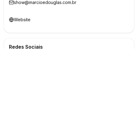
show@marcioedouglas.com.br
Website
Redes Sociais
Buscar
Show
O maior marketplace de eventos do Brasil
Conectando produtores e fornecedores