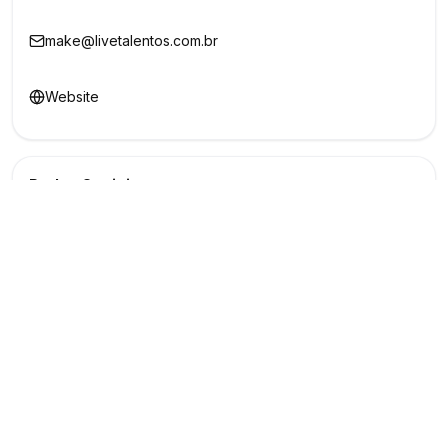
make@livetalentos.com.br
Website
Redes Sociais
Buscar
Show
O maior marketplace de eventos do Brasil