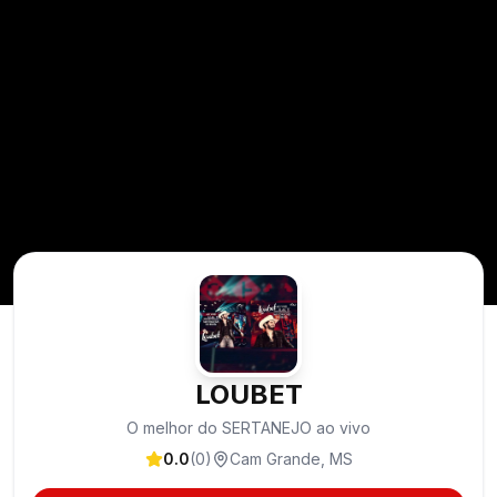
LOUBET
O melhor do SERTANEJO ao vivo
0.0
(
0
)
Cam Grande
,
MS