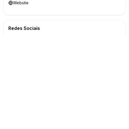
Website
Redes Sociais
Buscar
Show
O maior marketplace de eventos do Brasil
Conectando produtores e fornecedores
PARA PRODUTORES
PARA FORNECEDORES
Publicar Evento
Criar Anúncio