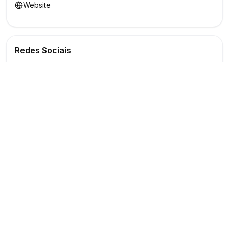
Website
Redes Sociais
Buscar
Show
O maior marketplace de eventos do Brasil
Conectando produtores e fornecedores
PARA PRODUTORES
PARA FORNECEDORES
Publicar Evento
Criar Anúncio