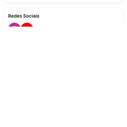
Redes Sociais
Buscar
Show
O maior marketplace de eventos do Brasil
Conectando produtores e fornecedores
PARA PRODUTORES
PARA FORNECEDORES
Publicar Evento
Criar Anúncio
Buscar Fornecedores
Planos Verificado