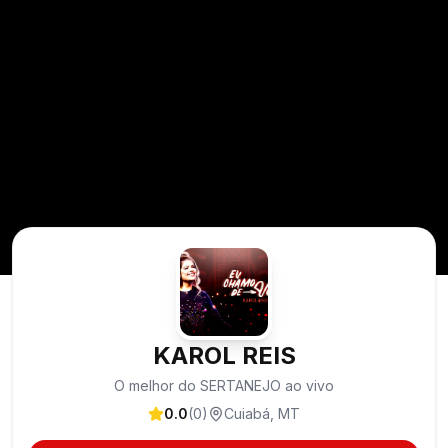
KAROL REIS
O melhor do SERTANEJO ao vivo
0.0
(
0
)
Cuiabá
,
MT