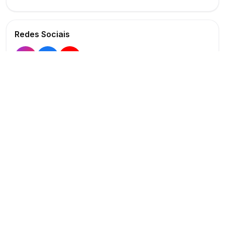
Redes Sociais
Buscar
Show
O maior marketplace de eventos do Brasil
Conectando produtores e fornecedores
PARA PRODUTORES
PARA FORNECEDORES
Publicar Evento
Criar Anúncio