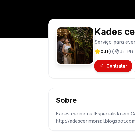
Kades ce
Serviço para even
0.0
(
0
)
Ji
,
PR
Contratar
Sobre
Kades cerimonialEspecialista em Ca
http://adescerimonial.blogspot.c