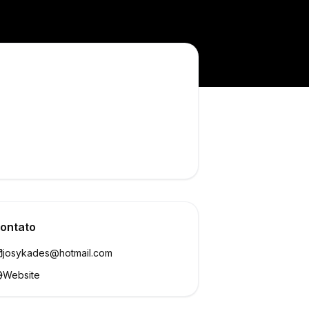
ontato
josykades@hotmail.com
Website