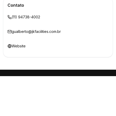
Contato
(11) 94738-4002
gualberto@jkfacilities.com.br
Website
Buscar
Show
O maior marketplace de eventos do Brasil
Conectando produtores e fornecedores
PARA PRODUTORES
PARA FORNECEDORES