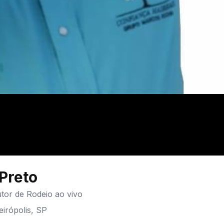
Preto
tor de Rodeio ao vivo
irópolis
,
SP