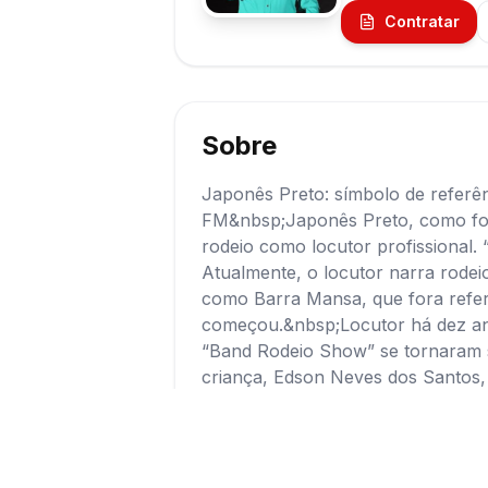
Contratar
Sobre
Japonês Preto: símbolo de referê
FM&nbsp;Japonês Preto, como foi 
rodeio como locutor profissional.
Atualmente, o locutor narra rode
como Barra Mansa, que fora refe
começou.&nbsp;Locutor há dez an
“Band Rodeio Show” se tornaram
criança, Edson Neves dos Santos, s
Ele já sonhava com a profissão e 
amigo Clovis de Oliveira (in memo
vezes não esperavam o recreio ch
sala.O dia-a-dia era repleto de fu