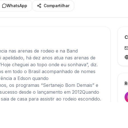
WhatsApp
Compartilhar
C
ncia nas arenas de rodeio e na Band
apelidado, há dez anos atua nas arenas de
 “Hoje cheguei ao topo onde eu sonhava”, diz.
ios em todo o Brasil acompanhado de nomes
rência a Edson quando
R
os, os programas “Sertanejo Bom Demais” e
 sucesso desde o lançamento em 2012Quando
aia de casa para assistir ao rodeio escondido.
durante os intervalos nas aulas brincava com o
riam) de narrador e recitava versos. Algumas
egar e o professor os colocavam para fora da
nções, durante todo o dia trabalhava na roça