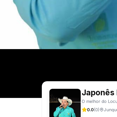
Japonês 
O melhor do Locu
0.0
(
0
)
Junque