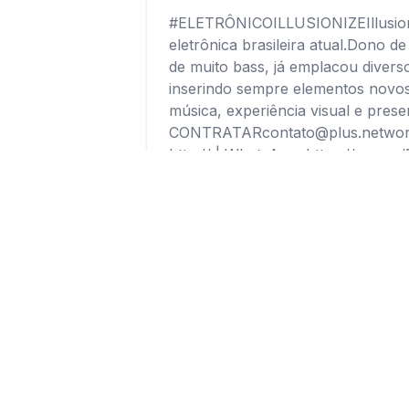
#ELETRÔNICOILLUSIONIZEIllusioniz
eletrônica brasileira atual.Dono d
de muito bass, já emplacou diverso
inserindo sempre elementos novo
música, experiência visual e pre
CONTRATARcontato@plus.network(1
http:// | WhatsApp: https://wa.m
Avaliações
Nenhu
Seja o primei