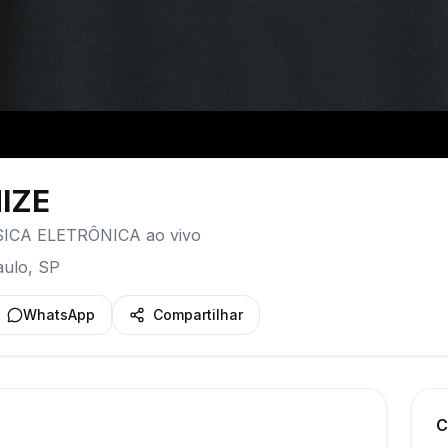
IZE
SICA ELETRÔNICA ao vivo
aulo
,
SP
WhatsApp
Compartilhar
C