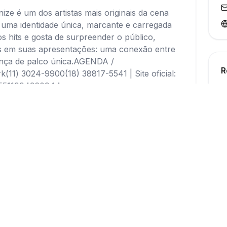
e é um dos artistas mais originais da cena
e uma identidade única, marcante e carregada
s hits e gosta de surpreender o público,
s em suas apresentações: uma conexão entre
sença de palco única.AGENDA /
R
1) 3024-9900(18) 38817-5541 | Site oficial:
e/5511994360944
ma avaliação ainda
ro a avaliar este fornecedor!