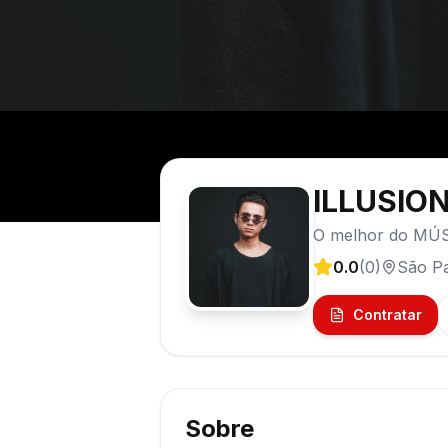
ILLUSION
O melhor do MÚ
0.0
(
0
)
São P
Contratar
Sobre