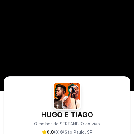
HUGO E TIAGO
O melhor do SERTANEJO ao vivo
0.0
(
0
)
São Paulo
,
SP