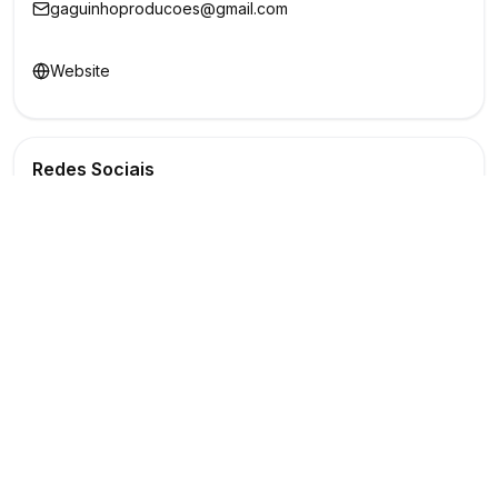
gaguinhoproducoes@gmail.com
Website
Redes Sociais
Buscar
Show
O maior marketplace de eventos do Brasil
Conectando produtores e fornecedores