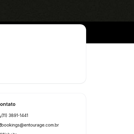
ontato
(11) 3891-1441
bookings@entourage.com.br