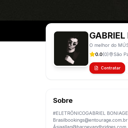
GABRIEL
O melhor do MÚ
0.0
(
0
)
São P
Contratar
Sobre
#ELETRÔNICOGABRIEL BONIAGE
Brasilbookings@entourage.com.br(
Ásiaallan@barneyandbridges.com | 