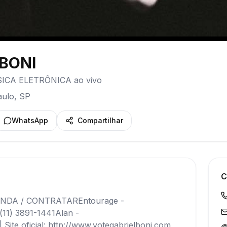
 BONI
SICA ELETRÔNICA ao vivo
aulo
,
SP
WhatsApp
Compartilhar
C
NDA / CONTRATAREntourage -
11) 3891-1441Alan -
Site oficial: http://www.votegabrielboni.com