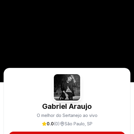
Gabriel Araujo
O melhor do Sertanejo ao vivo
0.0
(
0
)
São Paulo
,
SP