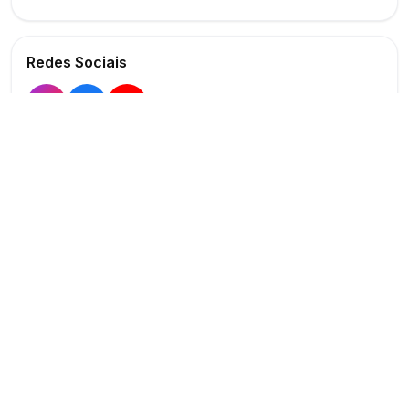
Redes Sociais
Buscar
Show
O maior marketplace de eventos do Brasil
Conectando produtores e fornecedores
PARA PRODUTORES
PARA FORNECEDORES
Publicar Evento
Criar Anúncio