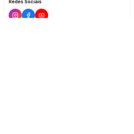
Redes Sociais
Buscar
Show
O maior marketplace de eventos do Brasil
Conectando produtores e fornecedores
PARA PRODUTORES
PARA FORNECEDORES
Publicar Evento
Criar Anúncio
Buscar Fornecedores
Planos Verificado
Meus Eventos
Dashboard