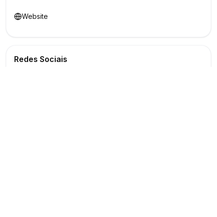
Website
Redes Sociais
Buscar
Show
O maior marketplace de eventos do Brasil
Conectando produtores e fornecedores
PARA PRODUTORES
PARA FORNECEDORES