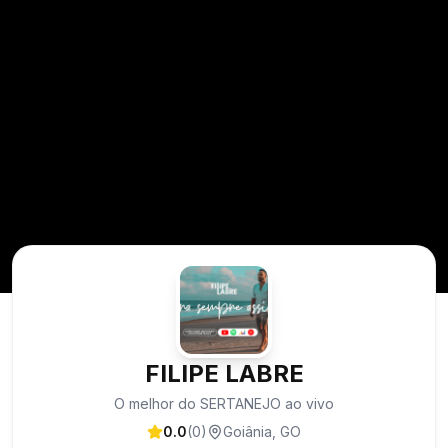
FILIPE LABRE
O melhor do SERTANEJO ao vivo
0.0
(
0
)
Goiânia
,
GO