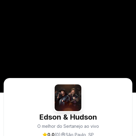
Edson & Hudson
O melhor do Sertanejo ao vivo
0.0
(
0
)
São Paulo
,
SP