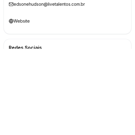
edsonehudson@livetalentos.com.br
Website
Redes Sociais
Buscar
Show
O maior marketplace de eventos do Brasil
Conectando produtores e fornecedores