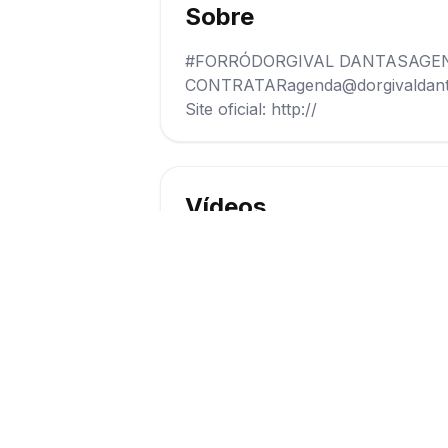
Sobre
#FORRÓDORGIVAL DANTASAGEN
CONTRATARagenda@dorgivaldantas
Site oficial: http://
Vídeos
Assistir vídeo
1
Avaliações