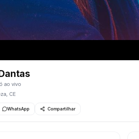
 Dantas
ó ao vivo
eza
,
CE
WhatsApp
Compartilhar