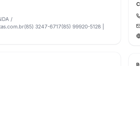
C
DA /
.com.br(85) 3247-6717(85) 99920-5128 |
R