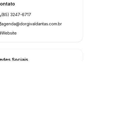
ontato
(85) 3247-6717
agenda@dorgivaldantas.com.br
Website
edes Sociais