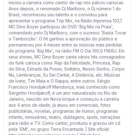
iniciou a carreira como cantor de rap nos palcos cariocas.
Anos depois, o renomado Dj Marlboro, o Dj número 1 do
Brasil, reconheceu seu talento e o convidou para
apresentar o programa Top Mix, na Rádio Imprensa 102,1
MC Dino Boyer participou do DVD 'Big Mix na Praia',
comandado pelo Dj Marlboro, com o sucesso 'Basta Tocar
o Tamborzão'. O hit ganhou a aprovação do público e
permaneceu por 4 meses entre as músicas mais pedidas
do programa 'Big Mix', na rádio FM O Dia 100,5 FM/RJ. Em
seus shows, MC Dino Boyer canta vários hits consagrados
do funk carioca como: Rap da Felicidade, Princesa, Rap
do Silva, Estrada da Posse, Solitário, Nosso Sonho, Corpo
Nu, Lembranças, Eu Sei Cantar, A Distância, etc. Músicas
de Ivete, Tim Maia e O Rappa, entre outros. Sérgio
Francisco Hondjakoff Mendonça, mais conhecido como
Sérginho Hondjakoff, é um ator naturalizado no Rio de
Janeiro, nascido em Nova Iorque e começou a carreira
aos 4 anos de idade, já atuou em comerciais, fotos
publicitárias, novelas, programas de humor, programas
infantis, minisséries, teatro, dublagens, spots, narrações
para rádio e TV. Como cantor, produziu e gravou um cd
pela 'EMI', no grupo Terra Encantada. | Site oficial: