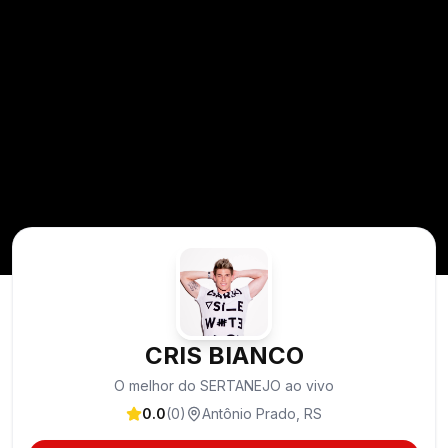
CRIS BIANCO
O melhor do SERTANEJO ao vivo
0.0
(
0
)
Antônio Prado
,
RS