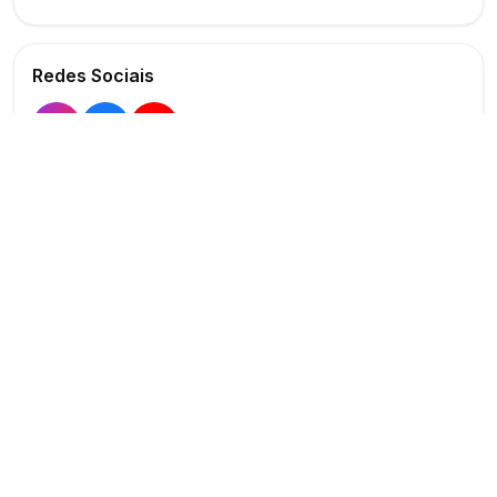
Redes Sociais
Buscar
Show
O maior marketplace de eventos do Brasil
Conectando produtores e fornecedores
PARA PRODUTORES
PARA FORNECEDORES
Publicar Evento
Criar Anúncio