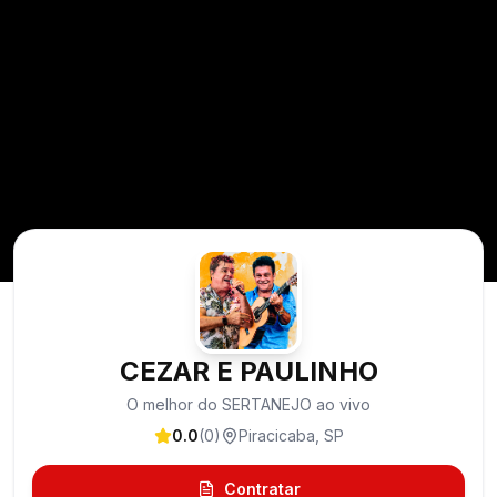
CEZAR E PAULINHO
O melhor do SERTANEJO ao vivo
0.0
(
0
)
Piracicaba
,
SP
Contratar