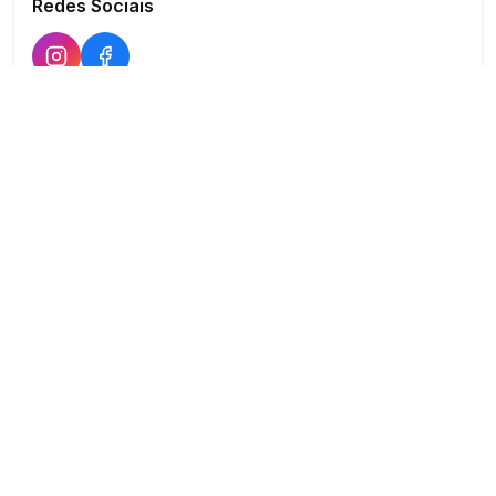
Redes Sociais
Buscar
Show
O maior marketplace de eventos do Brasil
Conectando produtores e fornecedores
PARA PRODUTORES
PARA FORNECEDORES
Publicar Evento
Criar Anúncio
Buscar Fornecedores
Planos Verificado
Meus Eventos
Dashboard