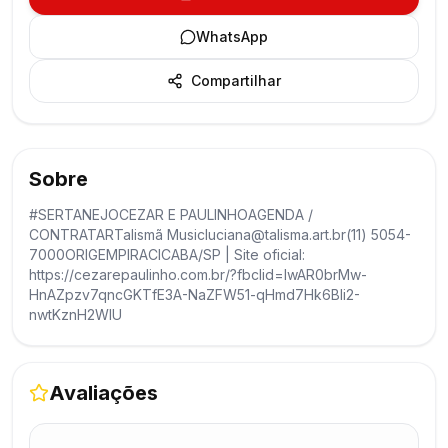
WhatsApp
Compartilhar
Sobre
#SERTANEJOCEZAR E PAULINHOAGENDA /
CONTRATARTalismã Musicluciana@talisma.art.br(11) 5054-
7000ORIGEMPIRACICABA/SP | Site oficial:
https://cezarepaulinho.com.br/?fbclid=IwAR0brMw-
HnAZpzv7qncGKTfE3A-NaZFW51-qHmd7Hk6BIi2-
nwtKznH2WlU
Avaliações