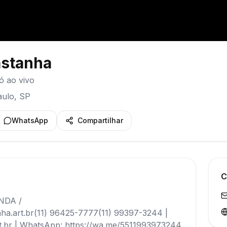
astanha
ó ao vivo
aulo
,
SP
WhatsApp
Compartilhar
C
NDA /
.art.br(11) 96425-7777(11) 99397-3244 |
.art.br | WhatsApp: https://wa.me/5511993973244