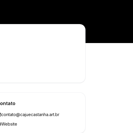
ontato
contato@cajuecastanha.art.br
Website