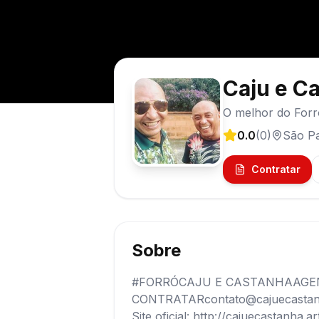
Caju e C
O melhor do Forr
0.0
(
0
)
São P
Contratar
Sobre
#FORRÓCAJU E CASTANHAAGE
CONTRATARcontato@cajuecastanha
Site oficial: http://cajuecastanha