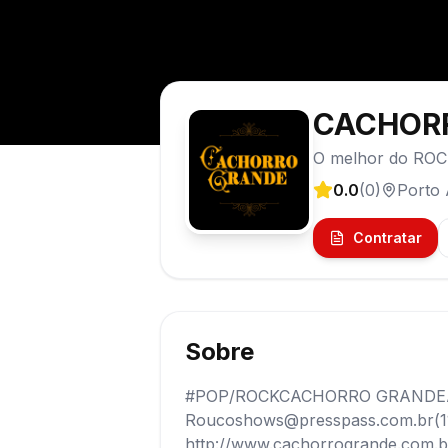
CACHOR
O melhor do ROC
0.0
(
0
)
Porto 
Contratar
Sobre
#POP/ROCKCACHORRO GRANDE
Roucoshows@presspass.com.br(11) 
http://www.cachorrogrande.com.b