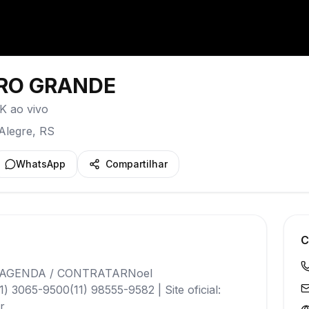
RO GRANDE
K ao vivo
Alegre
,
RS
WhatsApp
Compartilhar
C
AGENDA / CONTRATARNoel
3065-9500(11) 98555-9582 | Site oficial:
r