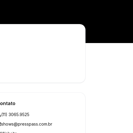
ontato
(11) 3065.9525
shows@presspass.com.br