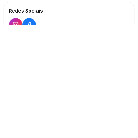
Redes Sociais
Buscar
Show
O maior marketplace de eventos do Brasil
Conectando produtores e fornecedores
PARA PRODUTORES
PARA FORNECEDORES
Publicar Evento
Criar Anúncio
Buscar Fornecedores
Planos Verificado