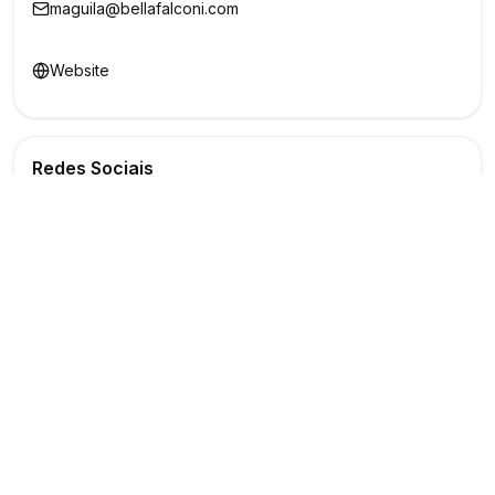
maguila@bellafalconi.com
Website
Redes Sociais
Buscar
Show
O maior marketplace de eventos do Brasil
Conectando produtores e fornecedores