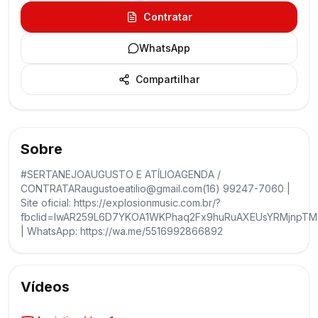
Contratar
WhatsApp
Compartilhar
Sobre
#SERTANEJOAUGUSTO E ATÍLIOAGENDA /
CONTRATARaugustoeatilio@gmail.com(16) 99247-7060 |
Site oficial: https://explosionmusic.com.br/?
fbclid=IwAR259L6D7YKOA1WKPhaq2Fx9huRuAXEUsYRMjnpTM
| WhatsApp: https://wa.me/5516992866892
Vídeos