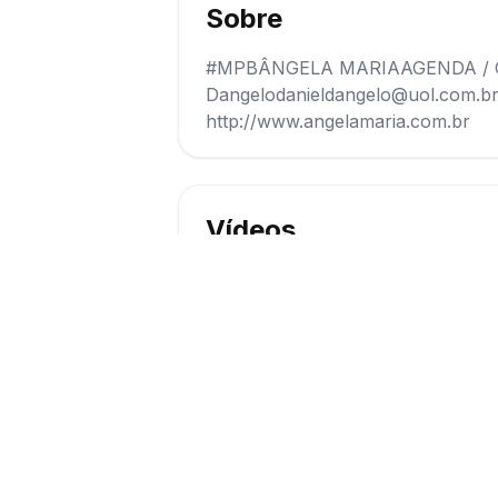
Sobre
#MPBÂNGELA MARIAAGENDA / 
Dangelodanieldangelo@uol.com.br(1
http://www.angelamaria.com.br
Vídeos
Assistir vídeo
1
Avaliações