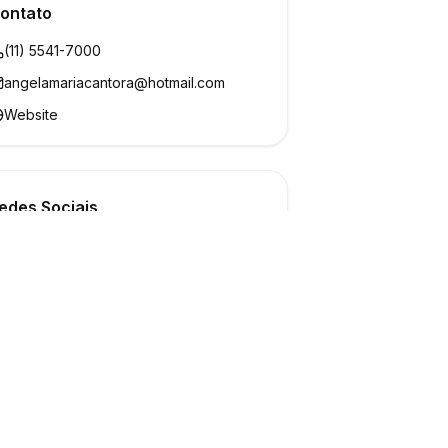
ontato
(11) 5541-7000
angelamariacantora@hotmail.com
Website
edes Sociais