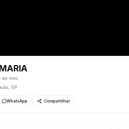
MARIA
 ao vivo
aulo
,
SP
WhatsApp
Compartilhar