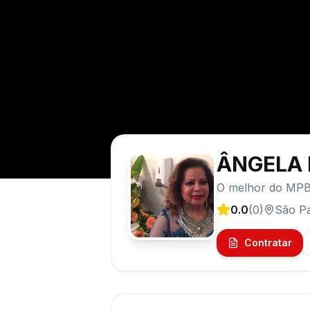
ÂNGELA 
O melhor do MPB
0.0
(
0
)
São P
Contratar