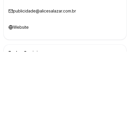
publicidade@alicesalazar.com.br
Website
Redes Sociais
Buscar
Show
O maior marketplace de eventos do Brasil
Conectando produtores e fornecedores