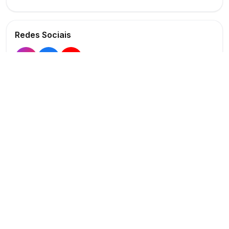
Redes Sociais
Buscar
Show
O maior marketplace de eventos do Brasil
Conectando produtores e fornecedores
PARA PRODUTORES
PARA FORNECEDORES
Publicar Evento
Criar Anúncio