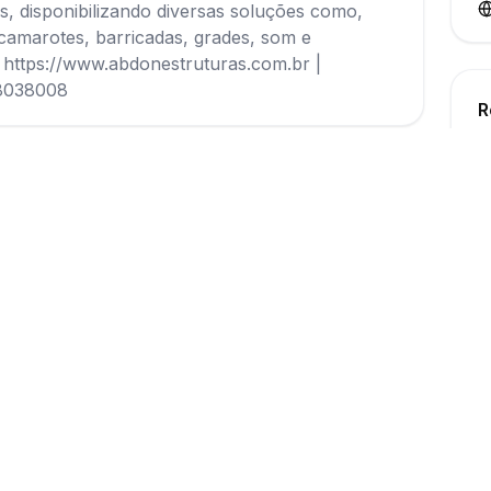
s, disponibilizando diversas soluções como,
, camarotes, barricadas, grades, som e
l: https://www.abdonestruturas.com.br |
88038008
R
ma avaliação ainda
ro a avaliar este fornecedor!