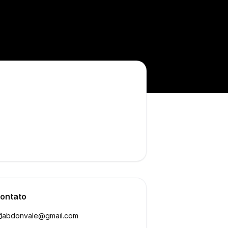
ontato
abdonvale@gmail.com