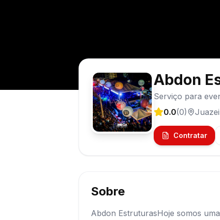
Abdon Es
Serviço para eve
0.0
(
0
)
Juazei
Contratar
Sobre
Abdon EstruturasHoje somos uma