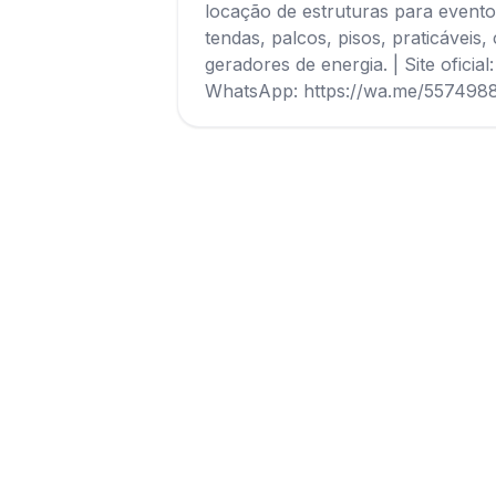
locação de estruturas para evento
tendas, palcos, pisos, praticáveis
geradores de energia. | Site oficia
WhatsApp: https://wa.me/55749
Avaliações
Nenhu
Seja o primei