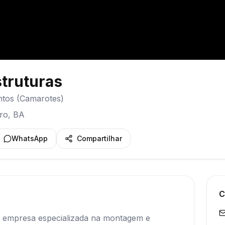
truturas
ntos (Camarotes)
ro
,
BA
WhatsApp
Compartilhar
C
 empresa especializada na montagem e